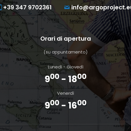
+39 347 9702361
info@argoproject.e
Orari di apertura
(su appuntamento)
Lunedì - Giovedì
00
00
9
- 18
Venerdì
00
00
9
- 16