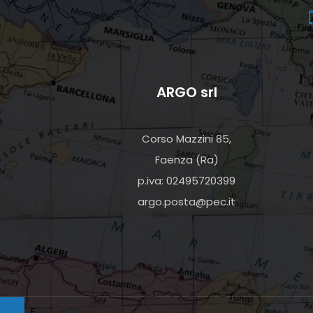
ARGO srl
Corso Mazzini 85,
Faenza (Ra)
p.iva: 02495720399
argo.posta@pec.it