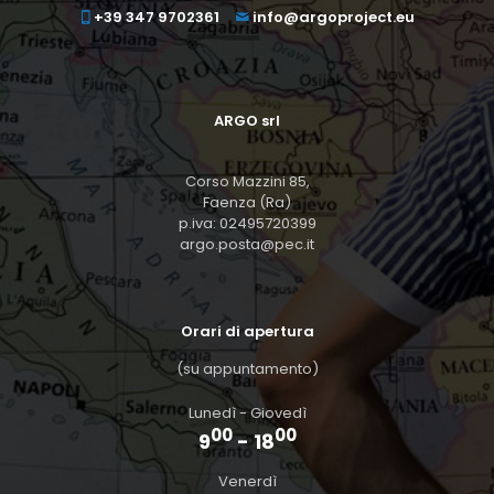
+39 347 9702361
info@argoproject.eu
ARGO srl
Corso Mazzini 85,
Faenza (Ra)
p.iva: 02495720399
argo.posta@pec.it
Orari di apertura
(su appuntamento)
Lunedì - Giovedì
00
00
9
- 18
Venerdì