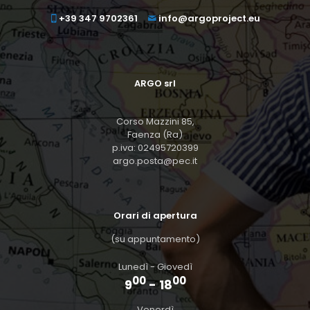
+39 347 9702361
info@argoproject.eu
ARGO srl
Corso Mazzini 85,
Faenza (Ra)
p.iva: 02495720399
argo.posta@pec.it
Orari di apertura
(su appuntamento)
Lunedì - Giovedì
00
00
9
- 18
Venerdì