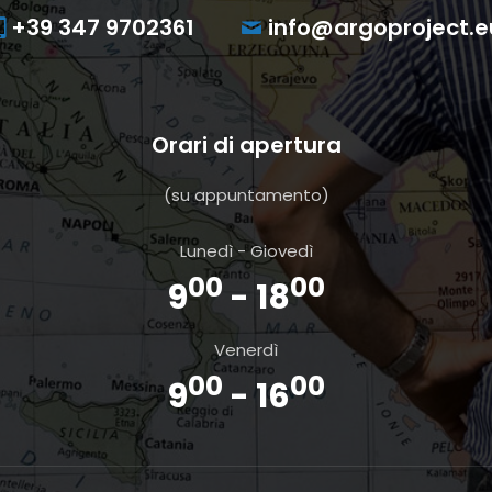
+39 347 9702361
info@argoproject.e
Orari di apertura
(su appuntamento)
Lunedì - Giovedì
00
00
9
- 18
Venerdì
00
00
9
- 16