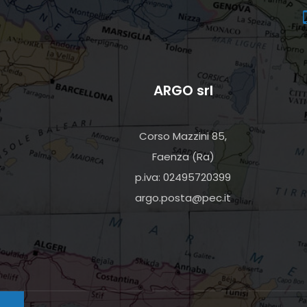
ARGO srl
Corso Mazzini 85,
Faenza (Ra)
p.iva: 02495720399
argo.posta@pec.it