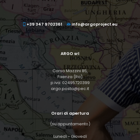
+39 347 9702361
info@argoproject.eu
ARGO srl
Corso Mazzini 85,
Faenza (Ra)
p.iva: 02495720399
argo.posta@pec.it
Orari di apertura
(su appuntamento)
Lunedì - Giovedì