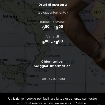
Orari di apertura
(su appuntamento)
Lunedì - Giovedì
00
00
9
- 18
Venerdì
00
00
9
- 16
Chiamaci per
maggiori informazioni
+39 347 9702361
Utilizziamo i cookie per facilitare la tua esperienza sul nostro
2026 all Rights Reserved | design by
LeFucine
sito. Continuando a navigare ne accetti l'utilizzo.