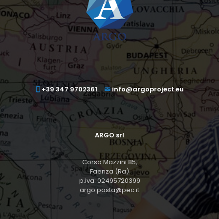
+39 347 9702361
info@argoproject.eu
ARGO srl
Corso Mazzini 85,
Faenza (Ra)
p.iva: 02495720399
argo.posta@pec.it