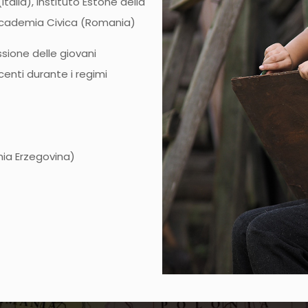
alia), Instituto Estone della
Academia Civica (Romania)
ssione delle giovani
enti durante i regimi
ia Erzegovina)