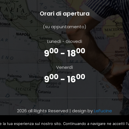
Orari di apertura
(su appuntamento)
Lunedì - Giovedì
00
00
9
- 18
Venerdì
00
00
9
- 16
2026 all Rights Reserved | design by
LeFucine
re la tua esperienza sul nostro sito. Continuando a navigare ne accetti l'u