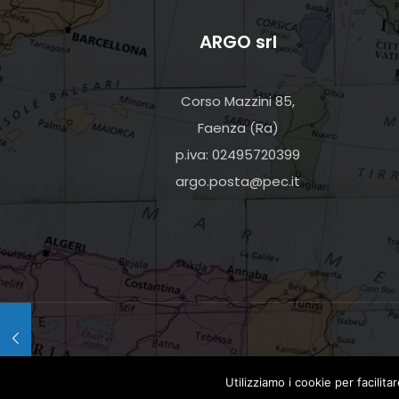
ARGO srl
Corso Mazzini 85,
Faenza (Ra)
p.iva: 02495720399
argo.posta@pec.it
Utilizziamo i cookie per facilita