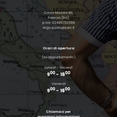
Corso Mazzini 85,
Faenza (Ra)
p.iva: 02495720399
argo.posta@pec.it
Orari di apertura
(su appuntamento)
Lunedì - Giovedì
00
00
9
- 18
Venerdì
00
00
9
- 16
Chiamaci per
maggiori informazioni