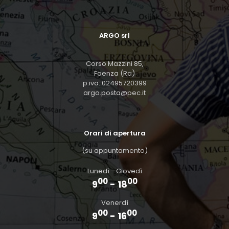
ARGO srl
Corso Mazzini 85,
Faenza (Ra)
p.iva: 02495720399
argo.posta@pec.it
Orari di apertura
(su appuntamento)
Lunedì - Giovedì
00
00
9
- 18
Venerdì
00
00
9
- 16