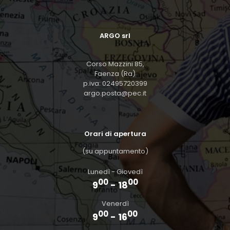
ARGO srl
Corso Mazzini 85,
Faenza (Ra)
p.iva: 02495720399
argo.posta@pec.it
Orari di apertura
(su appuntamento)
Lunedì - Giovedì
00
00
9
- 18
Venerdì
00
00
9
- 16