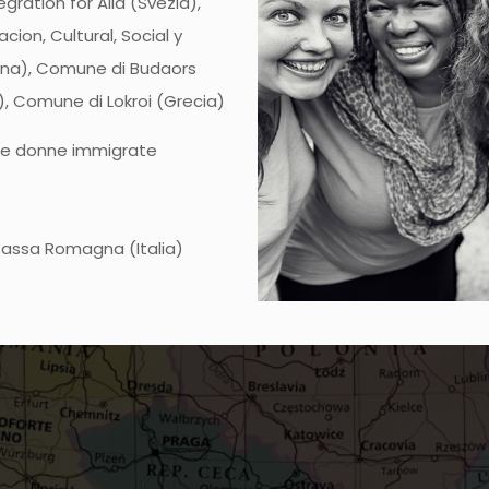
egration for Alla (Svezia),
ion, Cultural, Social y
na), Comune di Budaors
, Comune di Lokroi (Grecia)
lle donne immigrate
assa Romagna (Italia)